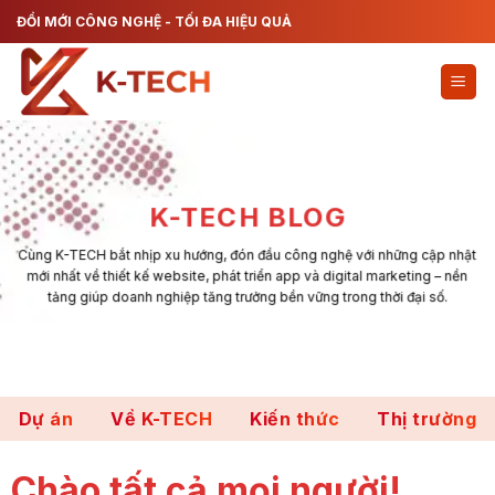
Chuyển
ĐỔI MỚI CÔNG NGHỆ - TỐI ĐA HIỆU QUẢ
đến
nội
dung
K-TECH BLOG
Cùng K-TECH bắt nhịp xu hướng, đón đầu công nghệ với những cập nhật
mới nhất về thiết kế website, phát triển app và digital marketing – nền
tảng giúp doanh nghiệp tăng trưởng bền vững trong thời đại số.
Dự án
Về K-TECH
Kiến thức
Thị trường
Chào tất cả mọi người!