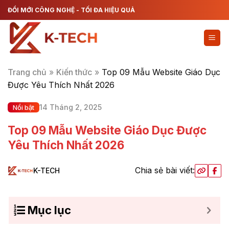
Chuyển
ĐỔI MỚI CÔNG NGHỆ - TỐI ĐA HIỆU QUẢ
đến
nội
dung
Trang chủ
»
Kiến thức
»
Top 09 Mẫu Website Giáo Dục
Được Yêu Thích Nhất 2026
14 Tháng 2, 2025
Nổi bật
Top 09 Mẫu Website Giáo Dục Được
Yêu Thích Nhất 2026
Chia sẻ bài viết:
K-TECH
Mục lục