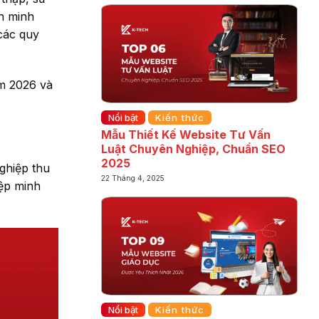
nh minh
các quy
ăm 2026 và
Nổi bật
Kiến thức
Mẫu Thiết Kế Website Tư Vấn
Luật Chuyên Nghiệp, Chuẩn SEO
2025
ghiệp thu
22 Tháng 4, 2025
iệp minh
Nổi bật
Kiến thức