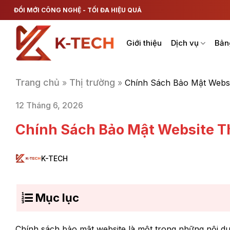
Chuyển
ĐỔI MỚI CÔNG NGHỆ - TỐI ĐA HIỆU QUẢ
đến
nội
Giới thiệu
Dịch vụ
Bản
dung
Trang chủ
Thị trường
»
»
Chính Sách Bảo Mật Websi
12 Tháng 6, 2026
Chính Sách Bảo Mật Website T
K-TECH
Mục lục
Chính sách bảo mật website là một trong những nội du