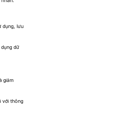
 nhân.
ử dụng, lưu
ử dụng dữ
à giảm
 với thông