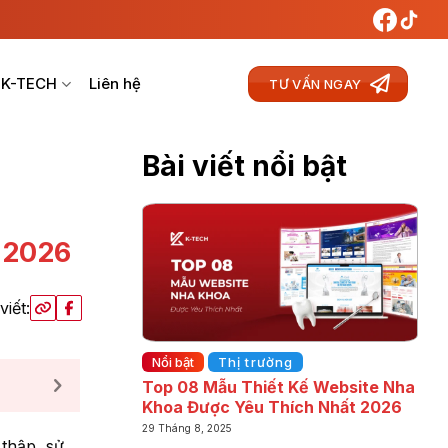
 K-TECH
Liên hệ
TƯ VẤN NGAY
Bài viết nổi bật
 2026
viết:
Nổi bật
Thị trường
Top 08 Mẫu Thiết Kế Website Nha
Khoa Được Yêu Thích Nhất 2026
29 Tháng 8, 2025
thập, sử