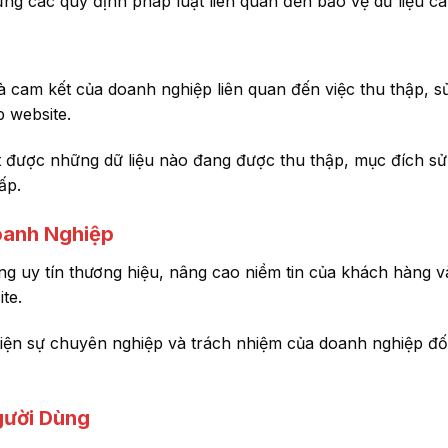
ng các quy định pháp luật liên quan đến bảo vệ dữ liệu cá
 cam kết của doanh nghiệp liên quan đến việc thu thập, s
p website.
t được những dữ liệu nào đang được thu thập, mục đích s
ấp.
oanh Nghiệp
ng uy tín thương hiệu, nâng cao niềm tin của khách hàng v
te.
hiện sự chuyên nghiệp và trách nhiệm của doanh nghiệp đối
gười Dùng