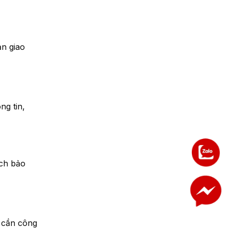
ản giao
ng tin,
ách bảo
u cần công