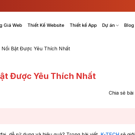
g Giá Web
Thiết Kế Website
Thiết kế App
Dự án
Blog
 Nổi Bật Được Yêu Thích Nhất
Bật Được Yêu Thích Nhất
Chia sẻ bài 
ại, dễ sử dụng và hiệu quả? Trong bài viết,
K-TECH
sẽ giớ