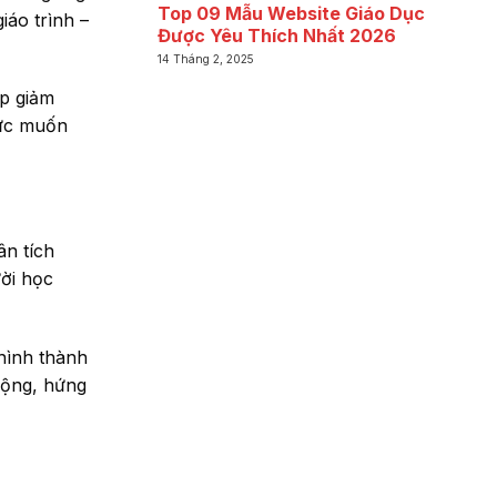
Top 09 Mẫu Website Giáo Dục
giáo trình –
Được Yêu Thích Nhất 2026
14 Tháng 2, 2025
úp giảm
hức muốn
ân tích
ười học
 hình thành
động, hứng