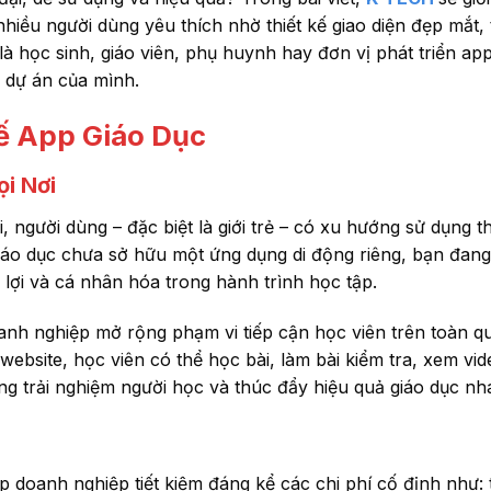
hiều người dùng yêu thích nhờ thiết kế giao diện đẹp mắt,
à học sinh, giáo viên, phụ huynh hay đơn vị phát triển app
n dự án của mình.
Kế App Giáo Dục
i Nơi
 người dùng – đặc biệt là giới trẻ – có xu hướng sử dụng thi
iáo dục chưa sở hữu một ứng dụng di động riêng, bạn đang
lợi và cá nhân hóa trong hành trình học tập.
anh nghiệp mở rộng phạm vi tiếp cận học viên trên toàn q
website, học viên có thể học bài, làm bài kiểm tra, xem vi
tăng trải nghiệm người học và thúc đẩy hiệu quả giáo dục n
p doanh nghiệp tiết kiệm đáng kể các chi phí cố định như: 