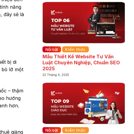
 tính năng
, đây sẽ là
Nổi bật
Kiến thức
Mẫu Thiết Kế Website Tư Vấn
ết bị di
Luật Chuyên Nghiệp, Chuẩn SEO
2025
 bỏ lỡ một
22 Tháng 4, 2025
uốc – thậm
deo hướng
hanh hơn.
Nổi bật
Kiến thức
thuê giảng