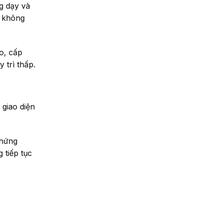
g dạy và
à không
o, cấp
 trì thấp.
 giao diện
chứng
 tiếp tục