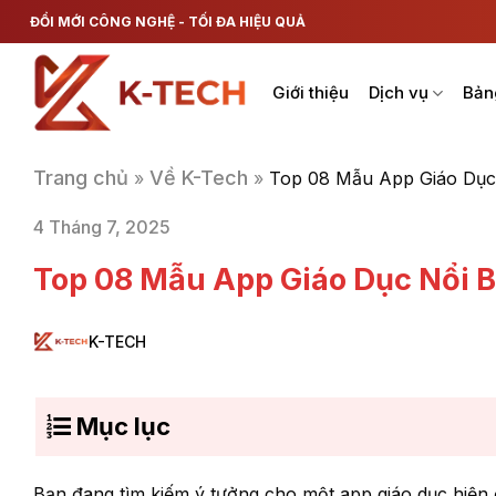
Chuyển
ĐỔI MỚI CÔNG NGHỆ - TỐI ĐA HIỆU QUẢ
đến
nội
Giới thiệu
Dịch vụ
Bản
dung
Trang chủ
Về K-Tech
»
»
Top 08 Mẫu App Giáo Dục
4 Tháng 7, 2025
Top 08 Mẫu App Giáo Dục Nổi 
K-TECH
Mục lục
Bạn đang tìm kiếm ý tưởng cho một app giáo dục hiện đ