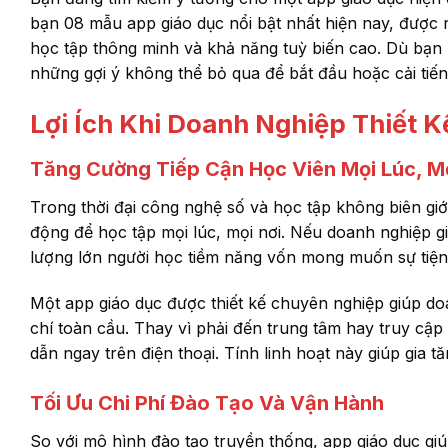
bạn 08 mẫu app giáo dục nổi bật nhất hiện nay, được n
học tập thông minh và khả năng tuỳ biến cao. Dù bạn l
những gợi ý không thể bỏ qua để bắt đầu hoặc cải tiế
Lợi Ích Khi Doanh Nghiệp Thiết 
Tăng Cường Tiếp Cận Học Viên Mọi Lúc, Mọ
Trong thời đại công nghệ số và học tập không biên giới,
động để học tập mọi lúc, mọi nơi. Nếu doanh nghiệp g
lượng lớn người học tiềm năng vốn mong muốn sự tiện 
Một app giáo dục được thiết kế chuyên nghiệp giúp do
chí toàn cầu. Thay vì phải đến trung tâm hay truy cập 
dẫn ngay trên điện thoại. Tính linh hoạt này giúp gia 
Tối Ưu Chi Phí Đào Tạo Và Vận Hành
So với mô hình đào tạo truyền thống, app giáo dục giú