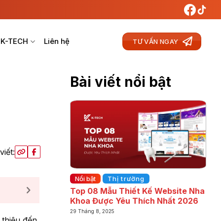
 K-TECH
Liên hệ
TƯ VẤN NGAY
Bài viết nổi bật
viết:
Nổi bật
Thị trường
Top 08 Mẫu Thiết Kế Website Nha
Khoa Được Yêu Thích Nhất 2026
29 Tháng 8, 2025
i thiệu đến