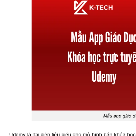
Mẫu app giáo d
Udemy là đại diện tiêu biểu cho mô hình bán khóa học 