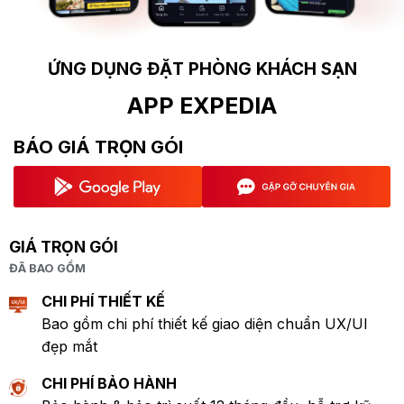
ỨNG DỤNG ĐẶT PHÒNG KHÁCH SẠN
APP EXPEDIA
BÁO GIÁ TRỌN GÓI
GIÁ TRỌN GÓI
ĐÃ BAO GỒM
CHI PHÍ THIẾT KẾ
Bao gồm chi phí thiết kế giao diện chuẩn UX/UI
đẹp mắt
CHI PHÍ BẢO HÀNH