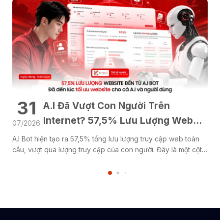
trên điểm cơ bản nhận được với đặt phòng hợp lệ và
không được tính trên điểm tặng thêm của thành viên
Silver hay Gold hoặc tương tự. Có thể hủy đặt phòng
miễn phí tại hầu hết khách sạn. Một số khách sạn yêu
cầu hủy ít nhất 24-48 giờ trước giờ nhận phòng. Xem
trang thông tin nơi lưu trú trên app để biết chi tiết.
31
A.I Đã Vượt Con Người Trên
Internet? 57,5% Lưu Lượng Web
07/2026
Đến Từ A.I Bot
A.I Bot hiện tạo ra 57,5% tổng lưu lượng truy cập web toàn
cầu, vượt qua lượng truy cập của con người. Đây là một cột
mốc đáng chú ý cho thấy Internet đang bước sang một giai
đoạn phát triển mới, nơi trí tuệ nhân tạo (A.I) không còn chỉ
hỗ trợ mà đang...