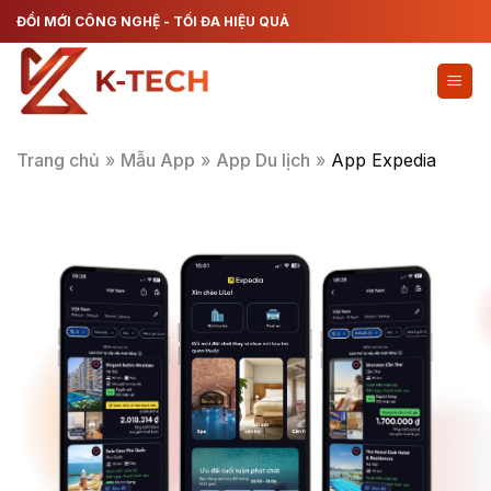
Chuyển
ĐỔI MỚI CÔNG NGHỆ - TỐI ĐA HIỆU QUẢ
đến
nội
dung
Trang chủ
»
Mẫu App
»
App Du lịch
»
App Expedia