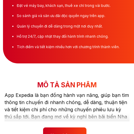
Đặt vé máy bay, khách sạn, thuê xe chỉ trong vài bước.
So sánh giá và săn ưu đãi độc quyền ngay trên app.
Quản lý chuyến đi dễ dàng trong một nơi duy nhất.
Hỗ trợ 24/7, cập nhật thay đổi hành trình nhanh chóng.
Tích điểm và tiết kiệm nhiều hơn với chương trình thành viên.
MÔ TẢ SẢN PHẨM
App Expedia là bạn đồng hành vạn năng, giúp bạn tìm
thông tin chuyến đi nhanh chóng, dễ dàng, thuận tiện
và tiết kiệm chi phí cho những chuyến phiêu lưu kỳ
thú sắp tới. Bạn đang mơ về kỳ nghỉ bên bãi biển Nha
Trang? Hay chuyến nghỉ mát lãng mạn ở Đà Lạt? Dù
Thành viên sẽ nhận nhiều quyền lợi hơn
vì lý do gì, bạn đều có thể khởi hành nhờ ưu đãi Giá