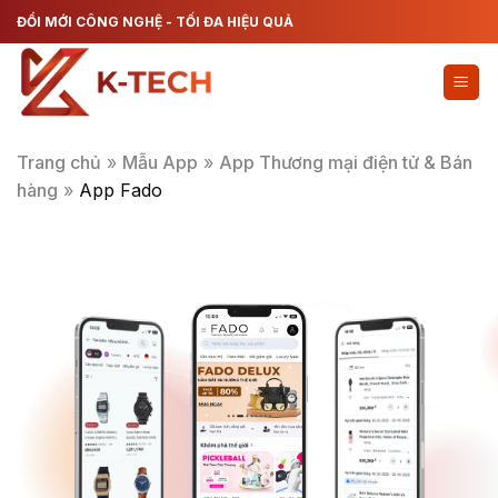
Chuyển
ĐỔI MỚI CÔNG NGHỆ - TỐI ĐA HIỆU QUẢ
đến
nội
dung
Trang chủ
»
Mẫu App
»
App Thương mại điện tử & Bán
hàng
»
App Fado