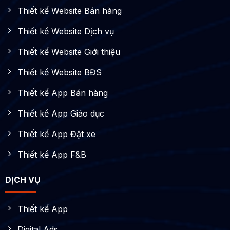
cách giải quyết tốt nhất với những sự cố xảy ra ngoài ý
Thiết kế Website Bán hàng
—————————–
muốn.
Thiết kế Website Dịch vụ
App Fado hoàn toàn miễn phí, thuận tiện mua sắm
Thiết kế Website Giới thiệu
online.
Thiết kế Website BĐS
Website: https://fado.vn/
Thiết kế App Bán hàng
Fanpage: https://www.facebook.com/FadoVietnam/
Thiết kế App Giáo dục
Hotline tư vấn: 1900 545 403
Thiết kế App Đặt xe
Thiết kế App F&B
DỊCH VỤ
Thiết kế App
Digital Ads