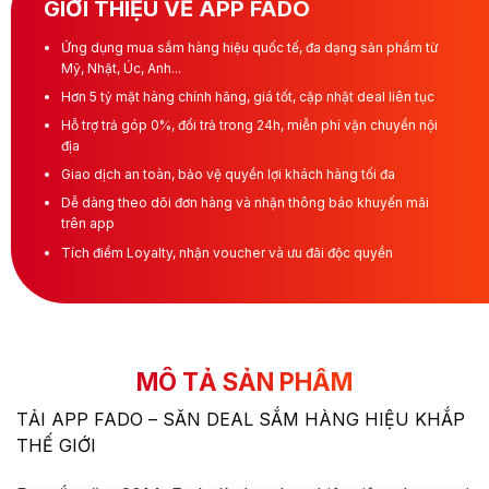
GIỚI THIỆU VỀ APP FADO
Ứng dụng mua sắm hàng hiệu quốc tế, đa dạng sản phẩm từ
Mỹ, Nhật, Úc, Anh...
Hơn 5 tỷ mặt hàng chính hãng, giá tốt, cập nhật deal liên tục
Hỗ trợ trả góp 0%, đổi trả trong 24h, miễn phí vận chuyển nội
địa
Giao dịch an toàn, bảo vệ quyền lợi khách hàng tối đa
Dễ dàng theo dõi đơn hàng và nhận thông báo khuyến mãi
trên app
Tích điểm Loyalty, nhận voucher và ưu đãi độc quyền
MÔ TẢ SẢN PHẨM
TẢI APP FADO – SĂN DEAL SẮM HÀNG HIỆU KHẮP
THẾ GIỚI