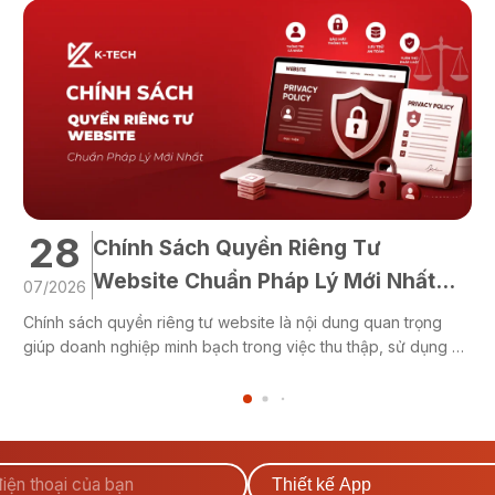
28
Chính Sách Quyền Riêng Tư
Website Chuẩn Pháp Lý Mới Nhất
07/2026
2026
Chính sách quyền riêng tư website là nội dung quan trọng
giúp doanh nghiệp minh bạch trong việc thu thập, sử dụng và
bảo vệ dữ liệu cá nhân của người dùng. Việc xây dựng đúng
quy định không chỉ góp phần tuân thủ pháp luật mà còn nâng
cao uy tín thương hiệu, tạo...