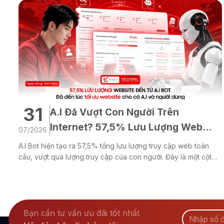
31
A.I Đã Vượt Con Người Trên
Internet? 57,5% Lưu Lượng Web
07/2026
Đến Từ A.I Bot
A.I Bot hiện tạo ra 57,5% tổng lưu lượng truy cập web toàn
cầu, vượt qua lượng truy cập của con người. Đây là một cột
mốc đáng chú ý cho thấy Internet đang bước sang một giai
đoạn phát triển mới, nơi trí tuệ nhân tạo (A.I) không còn chỉ hỗ
trợ mà đang...
Bạn cần tư vấn ưu đãi tốt nhất