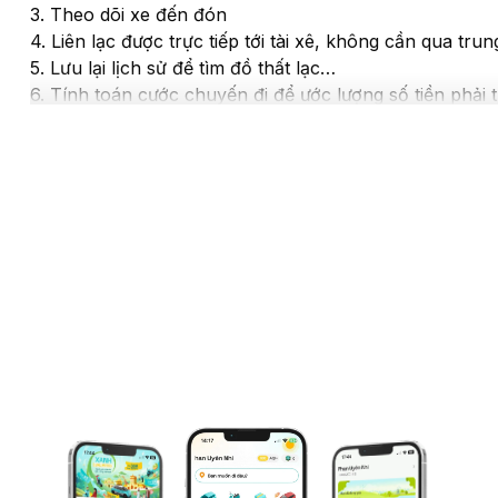
3. Theo dõi xe đến đón
4. Liên lạc được trực tiếp tới tài xê, không cần qua trun
5. Lưu lại lịch sử để tìm đồ thất lạc
6. Tính toán cước chuyến đi để ước lượng số tiền phải t