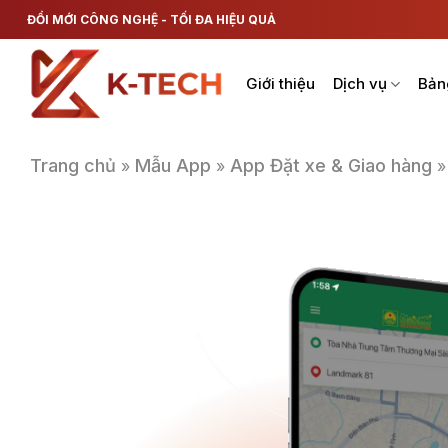
Chuyển
ĐỔI MỚI CÔNG NGHỆ - TỐI ĐA HIỆU QUẢ
đến
nội
Giới thiệu
Dịch vụ
Bản
dung
Trang chủ
Mẫu App
App Đặt xe & Giao hàng
»
»