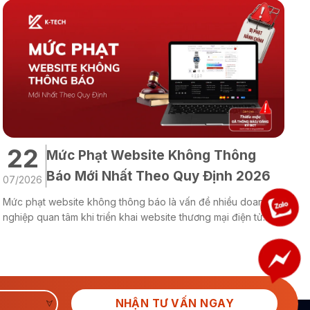
22
Mức Phạt Website Không Thông
Báo Mới Nhất Theo Quy Định 2026
07/2026
0
Mức phạt website không thông báo là vấn đề nhiều doanh
H
nghiệp quan tâm khi triển khai website thương mại điện tử.
l
Nếu không thực hiện thông báo website với Bộ Công Thương
s
theo quy định, doanh nghiệp có thể bị xử phạt và gặp nhiều
y
rủi ro pháp lý. Cùng K-TECH tìm hiểu mức...
t