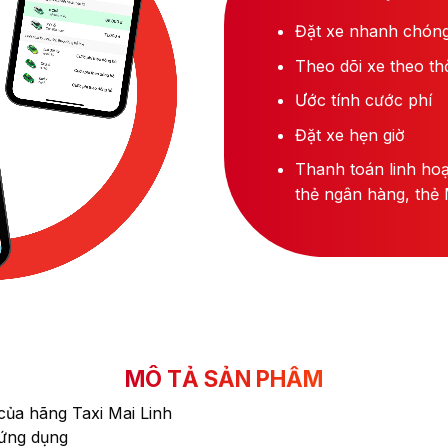
Đặt xe nhanh chón
Theo dõi xe theo thờ
Ước tính cước phí
Đặt xe hẹn giờ
Thanh toán linh hoạ
thẻ ngân hàng, thẻ 
MÔ TẢ SẢN PHẨM
của hãng Taxi Mai Linh
ứng dụng