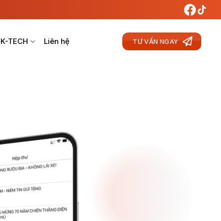
 K-TECH
Liên hệ
TƯ VẤN NGAY