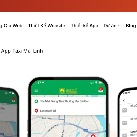
g Giá Web
Thiết Kế Website
Thiết kế App
Dự án
Blog
»
App Taxi Mai Linh