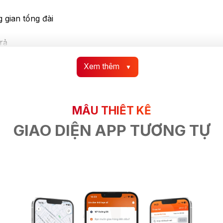
g gian tổng đài
rả
Xem thêm
▼
MẪU THIẾT KẾ
GIAO DIỆN APP TƯƠNG TỰ