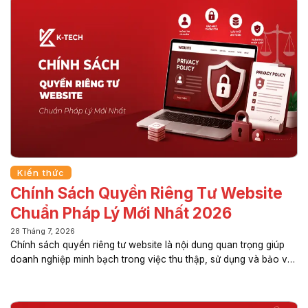
đổi này không chỉ tác động đến cách Internet vận hành mà còn
ảnh hưởng trực tiếp đến các doanh nghiệp xây dựng website,
phát triển nội dung và tiếp cận...
Kiến thức
Chính Sách Quyền Riêng Tư Website
Chuẩn Pháp Lý Mới Nhất 2026
28 Tháng 7, 2026
Chính sách quyền riêng tư website là nội dung quan trọng giúp
doanh nghiệp minh bạch trong việc thu thập, sử dụng và bảo vệ
dữ liệu cá nhân của người dùng. Việc xây dựng đúng quy định
không chỉ góp phần tuân thủ pháp luật mà còn nâng cao uy tín
thương hiệu, tạo niềm tin với khách hàng và hạn chế các rủi ro