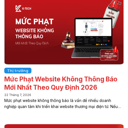
pháp lý trong quá trình vận hành website. Trong bài viết này, K-
TECH sẽ giúp bạn hiểu rõ quy định mới nhất năm 2026, các nội
dung cần có và cách xây dựng chính...
Thị trường
Mức Phạt Website Không Thông Báo
Mới Nhất Theo Quy Định 2026
22 Tháng 7, 2026
Mức phạt website không thông báo là vấn đề nhiều doanh
nghiệp quan tâm khi triển khai website thương mại điện tử. Nếu
không thực hiện thông báo website với Bộ Công Thương theo
quy định, doanh nghiệp có thể bị xử phạt và gặp nhiều rủi ro
pháp lý. Cùng K-TECH tìm hiểu mức xử phạt mới nhất năm 2026