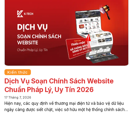
và hướng dẫn thực hiện đúng quy định. Việc tìm hiểu mức phạt
website không thông báo sẽ giúp doanh nghiệp chủ động tuân
thủ quy định, hạn chế rủi ro pháp lý và tránh những khoản xử
phạt...
Kiến thức
Dịch Vụ Soạn Chính Sách Website
Chuẩn Pháp Lý, Uy Tín 2026
17 Tháng 7, 2026
Hiện nay, các quy định về thương mại điện tử và bảo vệ dữ liệu
ngày càng được siết chặt, việc sở hữu một hệ thống chính sách
website đầy đủ không còn là lựa chọn mà đã trở thành yêu cầu
bắt buộc đối với mọi doanh nghiệp kinh doanh trực tuyến. K-
TECH cung cấp dịch vụ soạn chính sách website chuẩn pháp lý,