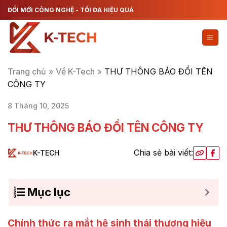
Chuyển
ĐỔI MỚI CÔNG NGHỆ - TỐI ĐA HIỆU QUẢ
đến
nội
dung
Trang chủ
»
Về K-Tech
»
THƯ THÔNG BÁO ĐỔI TÊN
CÔNG TY
8 Tháng 10, 2025
THƯ THÔNG BÁO ĐỔI TÊN CÔNG TY
Chia sẻ bài viết:
K-TECH
Mục lục
Chính thức ra mắt hệ sinh thái thương hiệu