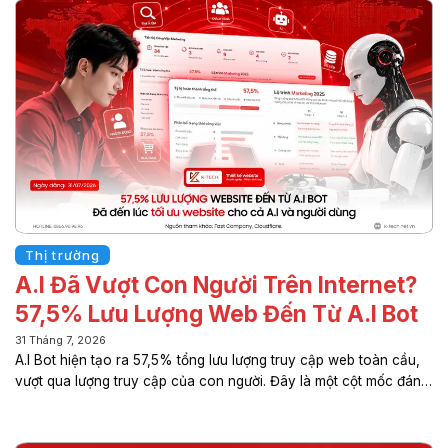
Thị trường
A.I Đã Vượt Con Người Trên Internet?
57,5% Lưu Lượng Web Đến Từ A.I Bot
31 Tháng 7, 2026
A.I Bot hiện tạo ra 57,5% tổng lưu lượng truy cập web toàn cầu,
vượt qua lượng truy cập của con người. Đây là một cột mốc đáng
chú ý cho thấy Internet đang bước sang một giai đoạn phát triển
mới, nơi trí tuệ nhân tạo (A.I) không còn chỉ hỗ trợ mà đang dần
trở thành một “người dùng” thực thụ trên môi trường số. Sự thay