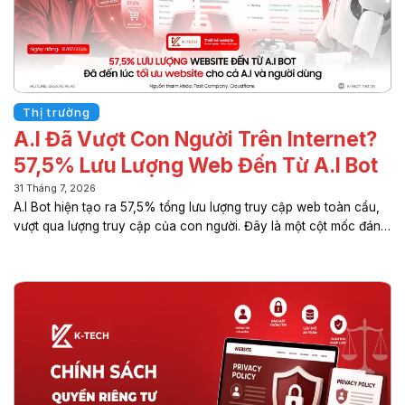
Thị trường
A.I Đã Vượt Con Người Trên Internet?
57,5% Lưu Lượng Web Đến Từ A.I Bot
31 Tháng 7, 2026
A.I Bot hiện tạo ra 57,5% tổng lưu lượng truy cập web toàn cầu,
vượt qua lượng truy cập của con người. Đây là một cột mốc đáng
chú ý cho thấy Internet đang bước sang một giai đoạn phát triển
mới, nơi trí tuệ nhân tạo (A.I) không còn chỉ hỗ trợ mà đang dần
trở thành một “người dùng” thực thụ trên môi trường số. Sự thay
đổi này không chỉ tác động đến cách Internet vận hành mà còn
ảnh hưởng trực tiếp đến các doanh nghiệp xây dựng website,
phát triển nội dung và tiếp cận...