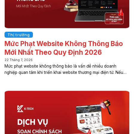
Thị trường
Mức Phạt Website Không Thông Báo
Mới Nhất Theo Quy Định 2026
22 Tháng 7, 2026
Mức phạt website không thông báo là vấn đề nhiều doanh
nghiệp quan tâm khi triển khai website thương mại điện tử. Nếu
không thực hiện thông báo website với Bộ Công Thương theo
quy định, doanh nghiệp có thể bị xử phạt và gặp nhiều rủi ro
pháp lý. Cùng K-TECH tìm hiểu mức xử phạt mới nhất năm 2026
và hướng dẫn thực hiện đúng quy định. Việc tìm hiểu mức phạt
website không thông báo sẽ giúp doanh nghiệp chủ động tuân
thủ quy định, hạn chế rủi ro pháp lý và tránh những khoản xử
phạt...