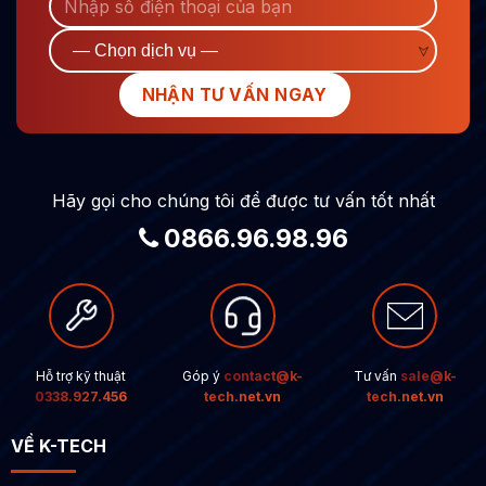
Hãy gọi cho chúng tôi để được tư vấn tốt nhất
0866.96.98.96
Hỗ trợ kỹ thuật
Góp ý
contact@k-
Tư vấn
sale@k-
0338.927.456
tech.net.vn
tech.net.vn
VỀ K-TECH