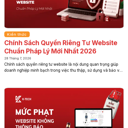
Kiến thức
Chính Sách Quyền Riêng Tư Website
Chuẩn Pháp Lý Mới Nhất 2026
28 Tháng 7, 2026
Chính sách quyền riêng tư website là nội dung quan trọng giúp
doanh nghiệp minh bạch trong việc thu thập, sử dụng và bảo vệ
dữ liệu cá nhân của người dùng. Việc xây dựng đúng quy định
không chỉ góp phần tuân thủ pháp luật mà còn nâng cao uy tín
thương hiệu, tạo niềm tin với khách hàng và hạn chế các rủi ro
pháp lý trong quá trình vận hành website. Trong bài viết này, K-
TECH sẽ giúp bạn hiểu rõ quy định mới nhất năm 2026, các nội
dung cần có và cách xây dựng chính...