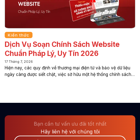
Kiến thức
Dịch Vụ Soạn Chính Sách Website
Chuẩn Pháp Lý, Uy Tín 2026
17 Tháng 7, 2026
Hiện nay, các quy định về thương mại điện tử và bảo vệ dữ liệu
ngày càng được siết chặt, việc sở hữu một hệ thống chính sách
website đầy đủ không còn là lựa chọn mà đã trở thành yêu cầu
bắt buộc đối với mọi doanh nghiệp kinh doanh trực tuyến. K-
TECH cung cấp dịch vụ soạn chính sách website chuẩn pháp lý,
xây dựng bộ điều khoản phù hợp với mô hình hoạt động của từng
doanh nghiệp, hỗ trợ hoàn thiện hồ sơ thông báo Bộ Công
Thương, đồng thời giúp giảm thiểu rủi ro pháp...
Bạn cần tư vấn ưu đãi tốt nhất
Hãy liên hệ với chúng tôi