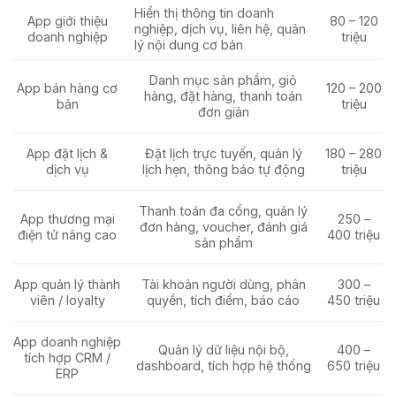
Hiển thị thông tin doanh
App giới thiệu
80 – 120
nghiệp, dịch vụ, liên hệ, quản
doanh nghiệp
triệu
lý nội dung cơ bản
Danh mục sản phẩm, giỏ
App bán hàng cơ
120 – 200
hàng, đặt hàng, thanh toán
bản
triệu
đơn giản
App đặt lịch &
Đặt lịch trực tuyến, quản lý
180 – 280
dịch vụ
lịch hẹn, thông báo tự động
triệu
Thanh toán đa cổng, quản lý
App thương mại
250 –
đơn hàng, voucher, đánh giá
điện tử nâng cao
400 triệu
sản phẩm
App quản lý thành
Tài khoản người dùng, phân
300 –
viên / loyalty
quyền, tích điểm, báo cáo
450 triệu
App doanh nghiệp
Quản lý dữ liệu nội bộ,
400 –
tích hợp CRM /
dashboard, tích hợp hệ thống
650 triệu
ERP