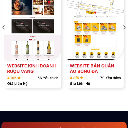
ĐẶT MẪU
ĐẶT MẪU
XEM DEMO
XEM DEMO
WEBSITE KINH DOANH
WEBSITE BÁN QUẦN
RƯỢU VANG
ÁO BÓNG ĐÁ
4.8/5 ★
56 Yêu thích
4.8/5 ★
79 Yêu thích
Giá Liên Hệ
Giá Liên Hệ