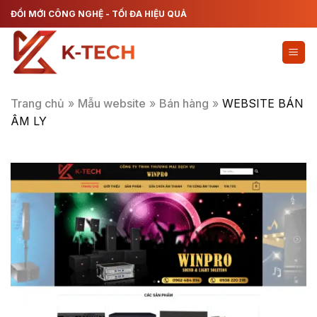
Chuyển
ĐỔI MỚI CÔNG NGHỆ - TỐI ĐA HIỆU QUẢ
đến
nội
dung
Trang chủ
»
Mẫu website
»
Bán hàng
»
WEBSITE BÁN
ÂM LY