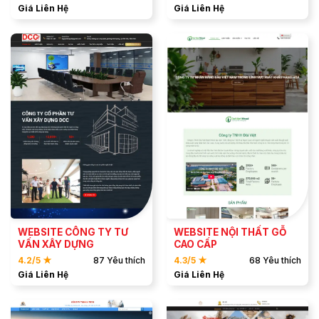
Giá Liên Hệ
Giá Liên Hệ
ĐẶT MẪU
ĐẶT MẪU
XEM DEMO
XEM DEMO
WEBSITE CÔNG TY TƯ
WEBSITE NỘI THẤT GỖ
VẤN XÂY DỰNG
CAO CẤP
4.2/5 ★
87 Yêu thích
4.3/5 ★
68 Yêu thích
Giá Liên Hệ
Giá Liên Hệ