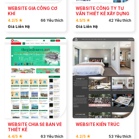
WEBSITE GIA CÔNG CƠ
WEBSITE CÔNG TY TƯ
KHÍ
VẤN THIẾT KẾ XÂY DỰNG
4.2/5 ★
66 Yêu thích
4.5/5 ★
42 Yêu thích
Giá Liên Hệ
Giá Liên Hệ
ĐẶT MẪU
ĐẶT MẪU
XEM DEMO
XEM DEMO
WEBSITE CHIA SẺ BẢN VẼ
WEBSITE KIẾN TRÚC
THIẾT KẾ
4.4/5 ★
63 Yêu thích
4.2/5 ★
53 Yêu thích