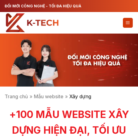
Chuyển
ĐỔI MỚI CÔNG NGHỆ - TỐI ĐA HIỆU QUẢ
đến
nội
dung
Trang chủ
»
Mẫu website
»
Xây dựng
+100 MẪU WEBSITE XÂY
DỰNG HIỆN ĐẠI, TỐI ƯU