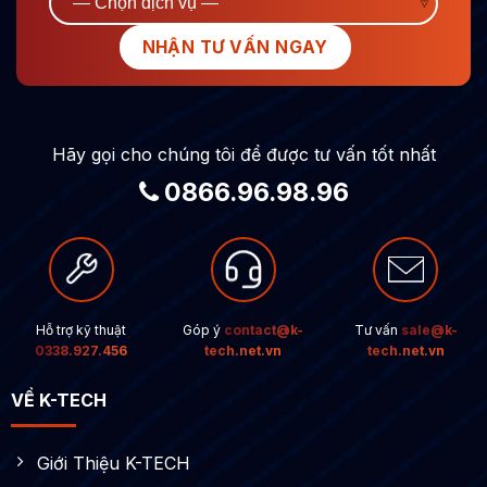
Hãy gọi cho chúng tôi để được tư vấn tốt nhất
0866.96.98.96
Hỗ trợ kỹ thuật
Góp ý
contact@k-
Tư vấn
sale@k-
0338.927.456
tech.net.vn
tech.net.vn
VỀ K-TECH
Giới Thiệu K-TECH