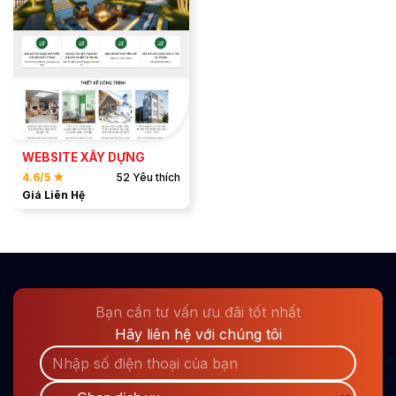
ĐẶT MẪU
XEM DEMO
WEBSITE XÂY DỰNG
4.6/5 ★
52 Yêu thích
Giá Liên Hệ
Bạn cần tư vấn ưu đãi tốt nhất
Hãy liên hệ với chúng tôi