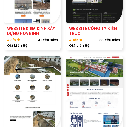
XEM DEMO
XEM DEMO
WEBSITE KIỂM ĐỊNH XÂY
WEBSITE CÔNG TY KIẾN
DỰNG HÒA BÌNH
TRÚC
4.3/5 ★
41 Yêu thích
4.4/5 ★
88 Yêu thích
Giá Liên Hệ
Giá Liên Hệ
ĐẶT MẪU
ĐẶT MẪU
XEM DEMO
XEM DEMO