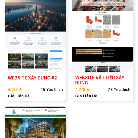
ĐẶT MẪU
ĐẶT MẪU
XEM DEMO
XEM DEMO
WEBSITE VẬT LIỆU XÂY
WEBSITE XÂY DỰNG #2
DỰNG
4.2/5 ★
45 Yêu thích
4.7/5 ★
73 Yêu thích
Giá Liên Hệ
Giá Liên Hệ