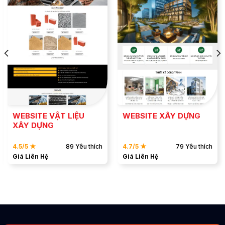
ĐẶT MẪU
ĐẶT MẪU
XEM DEMO
XEM DEMO
WEBSITE VẬT LIỆU
WEBSITE XÂY DỰNG
XÂY DỰNG
4.5/5 ★
89 Yêu thích
4.7/5 ★
79 Yêu thích
Giá Liên Hệ
Giá Liên Hệ