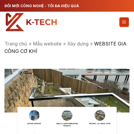
Chuyển
ĐỔI MỚI CÔNG NGHỆ - TỐI ĐA HIỆU QUẢ
đến
nội
dung
Trang chủ
»
Mẫu website
»
Xây dựng
»
WEBSITE GIA
CÔNG CƠ KHÍ