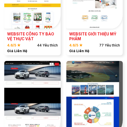
XEM DEMO
XEM DEMO
WEBSITE CÔNG TY BẢO
WEBSITE GIỚI THIỆU MỸ
VỆ THỰC VẬT
PHẨM
4.6/5 ★
44 Yêu thích
4.6/5 ★
77 Yêu thích
Giá Liên Hệ
Giá Liên Hệ
ĐẶT MẪU
ĐẶT MẪU
XEM DEMO
XEM DEMO