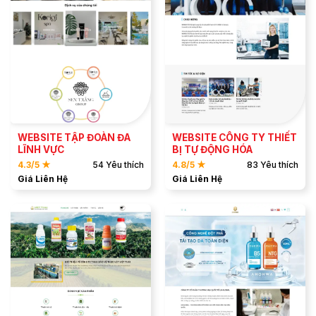
ĐẶT MẪU
ĐẶT MẪU
XEM DEMO
XEM DEMO
WEBSITE TẬP ĐOÀN ĐA
WEBSITE CÔNG TY THIẾT
LĨNH VỰC
BỊ TỰ ĐỘNG HÓA
4.3/5 ★
54 Yêu thích
4.8/5 ★
83 Yêu thích
Giá Liên Hệ
Giá Liên Hệ
ĐẶT MẪU
ĐẶT MẪU