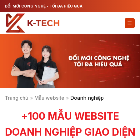
Chuyển
ĐỔI MỚI CÔNG NGHỆ - TỐI ĐA HIỆU QUẢ
đến
nội
dung
Trang chủ
»
Mẫu website
»
Doanh nghiệp
+100 MẪU WEBSITE
DOANH NGHIỆP GIAO DIỆN