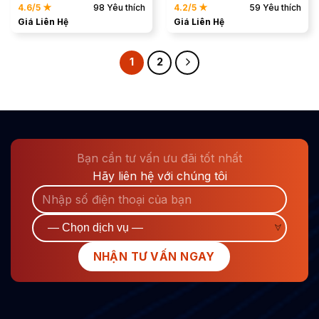
4.6/5 ★
98 Yêu thích
4.2/5 ★
59 Yêu thích
Giá Liên Hệ
Giá Liên Hệ
1
2
Bạn cần tư vấn ưu đãi tốt nhất
Hãy liên hệ với chúng tôi