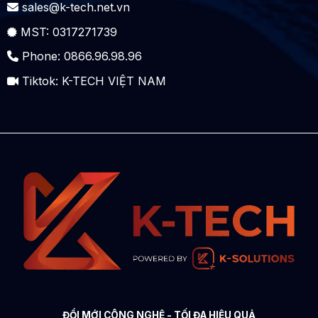
sales@k-tech.net.vn
MST: 0317271739
Phone: 0866.96.98.96
Tiktok:
K-TECH VIỆT NAM
ĐỔI MỚI CÔNG NGHỆ - TỐI ĐA HIỆU QUẢ