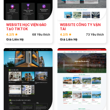
XEM DEMO
XEM DEMO
WEBSITE HỌC VIỆN ĐÀO
WEBSITE CÔNG TY VẬN
TẠO TIKTOK
TẢI
4.2/5 ★
68 Yêu thích
4.2/5 ★
73 Yêu thích
Giá Liên Hệ
Giá Liên Hệ
ĐẶT MẪU
ĐẶT MẪU
XEM DEMO
XEM DEMO