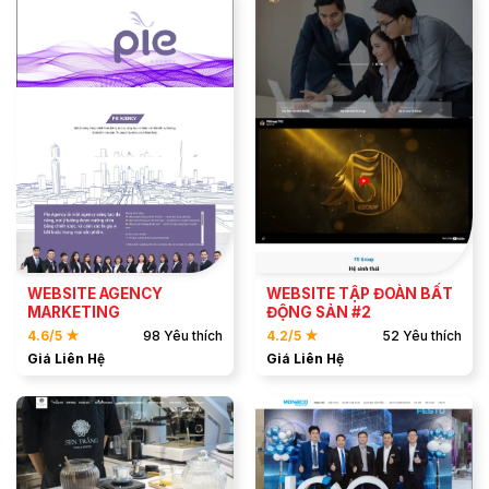
ĐẶT MẪU
ĐẶT MẪU
XEM DEMO
XEM DEMO
WEBSITE AGENCY
WEBSITE TẬP ĐOÀN BẤT
MARKETING
ĐỘNG SẢN #2
4.6/5 ★
98 Yêu thích
4.2/5 ★
52 Yêu thích
Giá Liên Hệ
Giá Liên Hệ