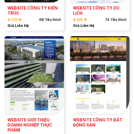
WEBSITE CÔNG TY KIẾN
WEBSITE CÔNG TY DU
TRÚC
LỊCH
4.7/5 ★
68 Yêu thích
4.2/5 ★
74 Yêu thích
Giá Liên Hệ
Giá Liên Hệ
ĐẶT MẪU
ĐẶT MẪU
XEM DEMO
XEM DEMO
WEBSITE GIỚI THIỆU
WEBSITE CÔNG TY BẤT
DOANH NGHIỆP THỰC
ĐỘNG SẢN
PHẨM