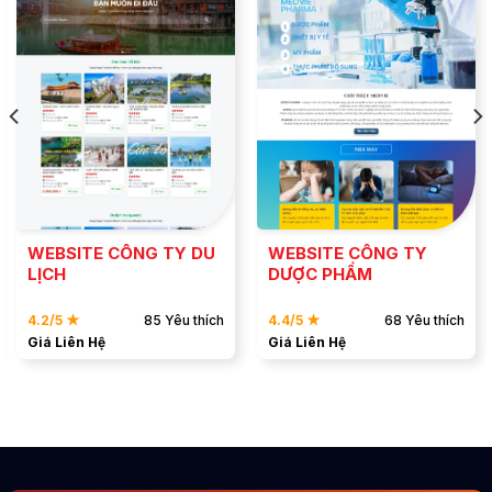
ĐẶT MẪU
ĐẶT MẪU
XEM DEMO
XEM DEMO
WEBSITE CÔNG TY DU
WEBSITE CÔNG TY
LỊCH
DƯỢC PHẨM
4.2/5 ★
85 Yêu thích
4.4/5 ★
68 Yêu thích
Giá Liên Hệ
Giá Liên Hệ