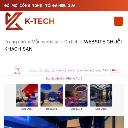
Chuyển
ĐỔI MỚI CÔNG NGHỆ - TỐI ĐA HIỆU QUẢ
đến
nội
dung
Trang chủ
»
Mẫu website
»
Du lịch
»
WEBSITE CHUỖI
KHÁCH SẠN