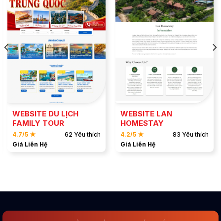
ĐẶT MẪU
ĐẶT MẪU
XEM DEMO
XEM DEMO
WEBSITE DU LỊCH
WEBSITE LAN
FAMILY TOUR
HOMESTAY
4.7/5 ★
62 Yêu thích
4.2/5 ★
83 Yêu thích
Giá Liên Hệ
Giá Liên Hệ