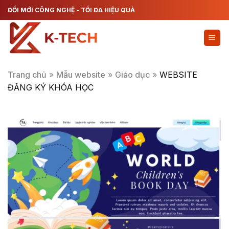
Chuyển
ĐỔI MỚI CÔNG NGHỆ - TỐI ĐA HIỆU QUẢ
đến
nội
dung
Trang chủ
»
Mẫu website
»
Giáo dục
»
WEBSITE
ĐĂNG KÝ KHÓA HỌC