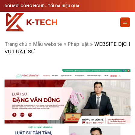
Chuyển
ĐỔI MỚI CÔNG NGHỆ - TỐI ĐA HIỆU QUẢ
đến
nội
dung
Trang chủ
»
Mẫu website
»
Pháp luật
»
WEBSITE DỊCH
VỤ LUẬT SƯ