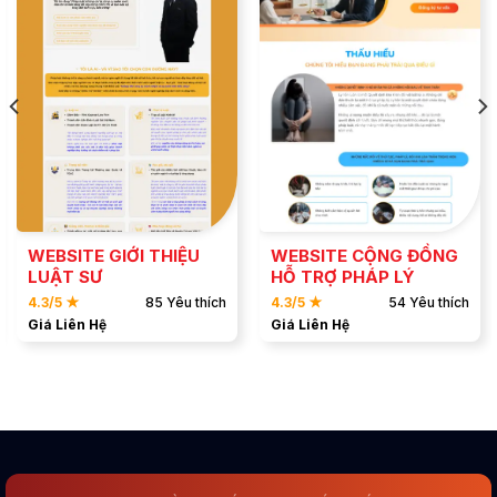
ĐẶT MẪU
ĐẶT MẪU
XEM DEMO
XEM DEMO
WEBSITE GIỚI THIỆU
WEBSITE CỘNG ĐỒNG
LUẬT SƯ
HỖ TRỢ PHÁP LÝ
4.3/5 ★
85 Yêu thích
4.3/5 ★
54 Yêu thích
Giá Liên Hệ
Giá Liên Hệ