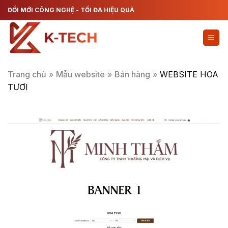
Chuyển
ĐỔI MỚI CÔNG NGHỆ - TỐI ĐA HIỆU QUẢ
đến
nội
dung
Trang chủ
»
Mẫu website
»
Bán hàng
»
WEBSITE HOA
TƯƠI