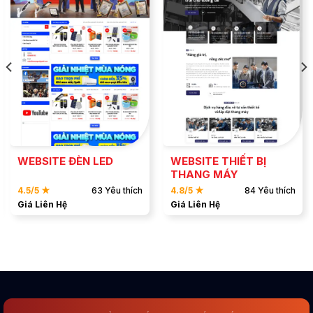
ĐẶT MẪU
ĐẶT MẪU
XEM DEMO
XEM DEMO
WEBSITE THIẾT BỊ
WEBSITE ĐÈN LED
THANG MÁY
4.5/5 ★
63 Yêu thích
4.8/5 ★
84 Yêu thích
Giá Liên Hệ
Giá Liên Hệ