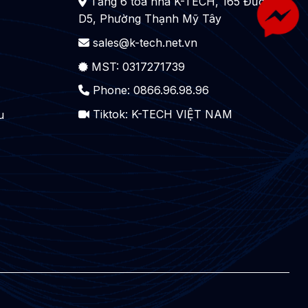
Tầng 6 tòa nhà K-TECH, 165 Đường
D5, Phường Thạnh Mỹ Tây
sales@k-tech.net.vn
MST: 0317271739
Phone: 0866.96.98.96
Tiktok:
K-TECH VIỆT NAM
u