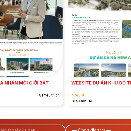
ĐẶT MẪU
ĐẶT MẪU
XEM DEMO
XEM DEMO
Á NHÂN MÔI GIỚI BẤT
WEBSITE DỰ ÁN KHU ĐÔ T
81 Yêu thích
4.5/5 ★
Giá Liên Hệ