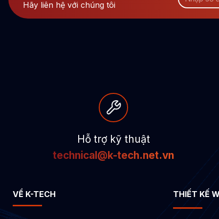
Hãy liên hệ với chúng tôi
Hỗ trợ kỹ thuật
technical@k-tech.net.vn
VỀ K-TECH
THIẾT KẾ 