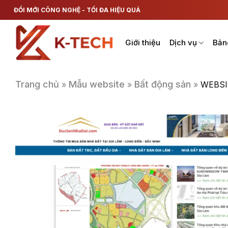
Chuyển
ĐỔI MỚI CÔNG NGHỆ - TỐI ĐA HIỆU QUẢ
đến
nội
Giới thiệu
Dịch vụ
Bản
dung
Trang chủ
Mẫu website
Bất động sản
»
»
»
WEBSI