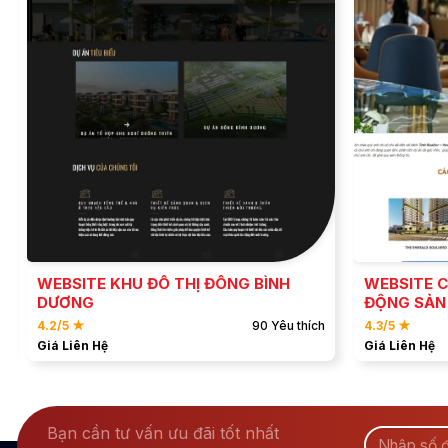
ĐẶT MẪU
XEM DEMO
WEBSITE KHU ĐÔ THỊ ĐÔNG BÌNH
WEBSITE C
DƯƠNG
ĐỘNG SẢN
4.2/5 ★
90 Yêu thích
4.3/5 ★
Giá Liên Hệ
Giá Liên Hệ
Bạn cần tư vấn ưu đãi tốt nhất