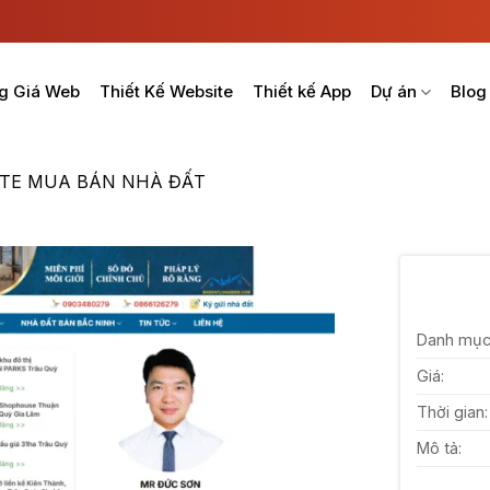
g Giá Web
Thiết Kế Website
Thiết kế App
Dự án
Blog
TE MUA BÁN NHÀ ĐẤT
Danh mục
Giá:
Thời gian:
Mô tả: