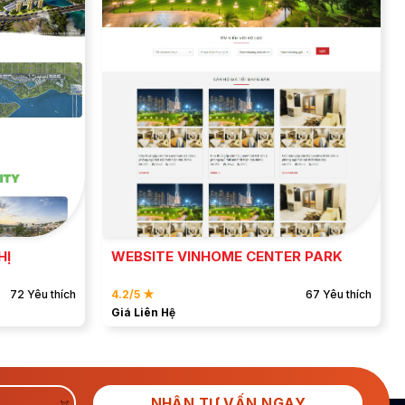
ĐẶT MẪU
XEM DEMO
HỊ
WEBSITE VINHOME CENTER PARK
72 Yêu thích
4.2/5 ★
67 Yêu thích
Giá Liên Hệ