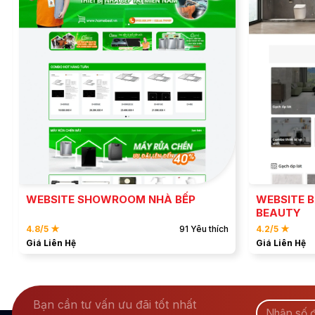
ĐẶT MẪU
XEM DEMO
WEBSITE 
WEBSITE SHOWROOM NHÀ BẾP
BEAUTY
4.8/5 ★
91 Yêu thích
4.2/5 ★
Giá Liên Hệ
Giá Liên Hệ
Bạn cần tư vấn ưu đãi tốt nhất