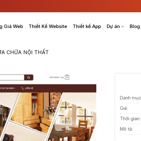
g Giá Web
Thiết Kế Website
Thiết kế App
Dự án
Blog
ỬA CHỮA NỘI THẤT
Danh mục
Giá:
Thời gian:
Mô tả: