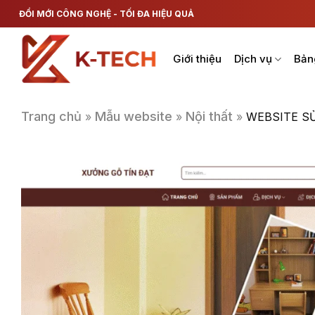
Chuyển
ĐỔI MỚI CÔNG NGHỆ - TỐI ĐA HIỆU QUẢ
đến
nội
Giới thiệu
Dịch vụ
Bản
dung
Trang chủ
Mẫu website
Nội thất
»
»
»
WEBSITE S