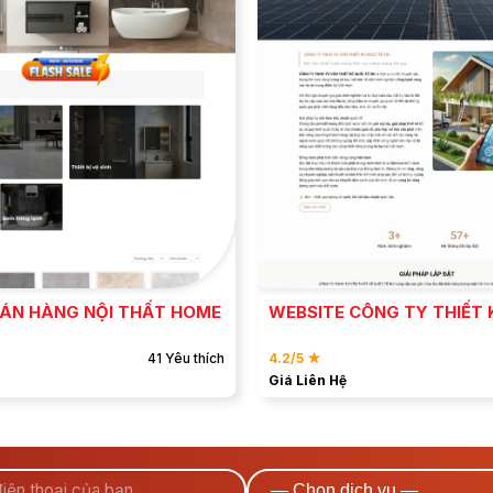
ĐẶT MẪU
ĐẶT MẪU
XEM DEMO
XEM DEMO
BÁN HÀNG NỘI THẤT HOME
WEBSITE CÔNG TY THIẾT 
41 Yêu thích
4.2/5 ★
Giá Liên Hệ