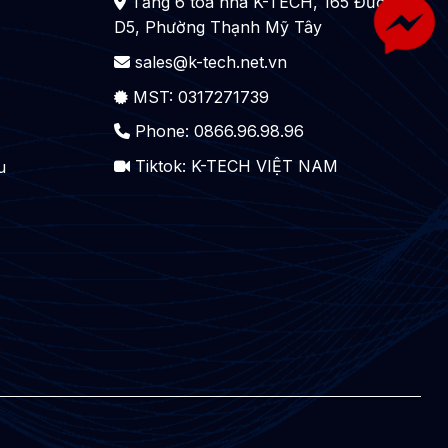
Tầng 6 tòa nhà K-TECH, 165 Đường
D5, Phường Thạnh Mỹ Tây
sales@k-tech.net.vn
MST: 0317271739
Phone: 0866.96.98.96
Tiktok:
K-TECH VIỆT NAM
u