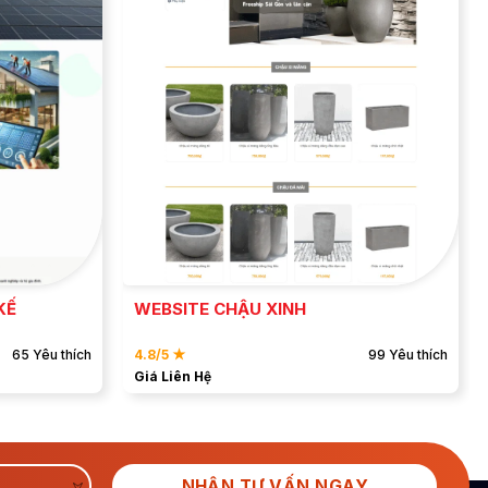
ĐẶT MẪU
XEM DEMO
KẾ
WEBSITE CHẬU XINH
65 Yêu thích
4.8/5 ★
99 Yêu thích
Giá Liên Hệ