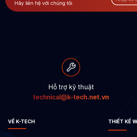
Hãy liên hệ với chúng tôi
Hỗ trợ kỹ thuật
technical@k-tech.net.vn
VỀ K-TECH
THIẾT KẾ 