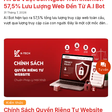
57,5% Lưu Lượng Web Đến Từ A.I Bot
31 Tháng 7, 2026
A.I Bot hiện tạo ra 57,5% tổng lưu lượng truy cập web toàn cầu,
vượt qua lượng truy cập của con người. Đây là một cột mốc đáng
chú ý cho thấy Internet đang bước sang một giai đoạn phát triển
mới, nơi trí tuệ nhân tạo (A.I) không còn chỉ hỗ trợ mà đang dần
trở thành một “người dùng” thực thụ trên môi trường số. Sự thay
đổi này không chỉ tác động đến cách Internet vận hành mà còn
ảnh hưởng trực tiếp đến các doanh nghiệp xây dựng website,
phát triển nội dung và tiếp cận...
Tư vấn
Kiến thức
Chính Sách Quyền Riêng Tư Website