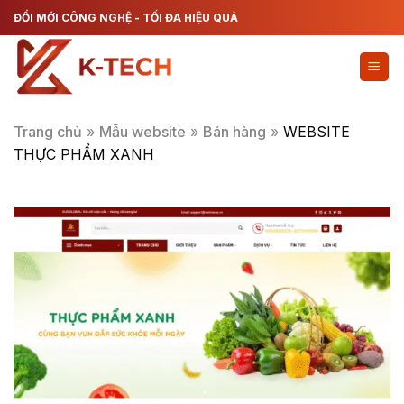
Chuyển
ĐỔI MỚI CÔNG NGHỆ - TỐI ĐA HIỆU QUẢ
đến
nội
dung
Trang chủ
»
Mẫu website
»
Bán hàng
»
WEBSITE
THỰC PHẨM XANH