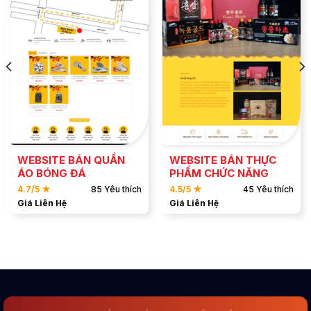
ĐẶT MẪU
ĐẶT MẪU
XEM DEMO
XEM DEMO
WEBSITE BÁN QUẦN
WEBSITE BÁN THỰC
ÁO BÓNG ĐÁ
PHẨM CHỨC NĂNG
4.7/5 ★
85 Yêu thích
4.5/5 ★
45 Yêu thích
Giá Liên Hệ
Giá Liên Hệ