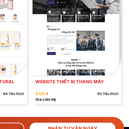
ĐẶT MẪU
XEM DEMO
ATURAL
WEBSITE THIẾT BỊ THANG MÁY
84 Yêu thích
4.5/5 ★
60 Yêu thích
Giá Liên Hệ