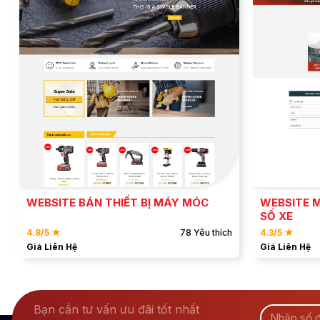
ĐẶT MẪU
XEM DEMO
WEBSITE M
WEBSITE BÁN THIẾT BỊ MÁY MÓC
SỐ XE
4.8/5 ★
78 Yêu thích
4.3/5 ★
Giá Liên Hệ
Giá Liên Hệ
Bạn cần tư vấn ưu đãi tốt nhất