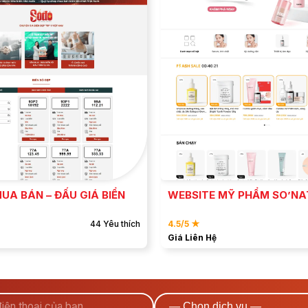
ĐẶT MẪU
ĐẶT MẪU
XEM DEMO
XEM DEMO
UA BÁN – ĐẤU GIÁ BIỂN
WEBSITE MỸ PHẨM SO’N
44 Yêu thích
4.5/5 ★
Giá Liên Hệ