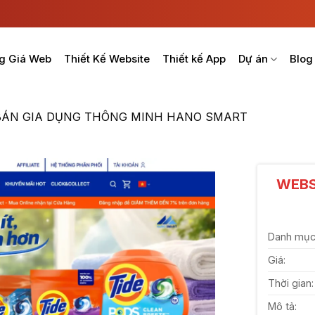
g Giá Web
Thiết Kế Website
Thiết kế App
Dự án
Blog
BÁN GIA DỤNG THÔNG MINH HANO SMART
WEBS
Danh mục
Giá:
Thời gian:
Mô tả: