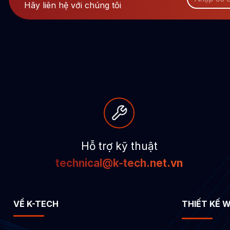
Hãy liên hệ với chúng tôi
Hỗ trợ kỹ thuật
technical@k-tech.net.vn
VỀ K-TECH
THIẾT KẾ 