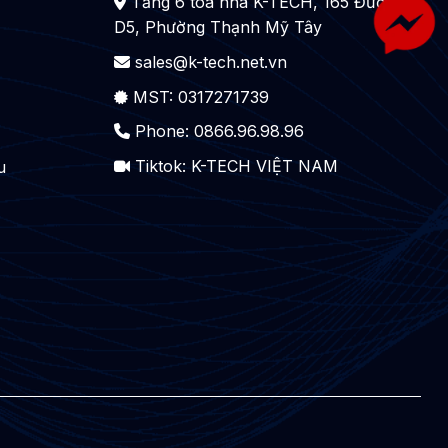
Tầng 6 tòa nhà K-TECH, 165 Đường
D5, Phường Thạnh Mỹ Tây
sales@k-tech.net.vn
MST: 0317271739
Phone: 0866.96.98.96
Tiktok:
K-TECH VIỆT NAM
u