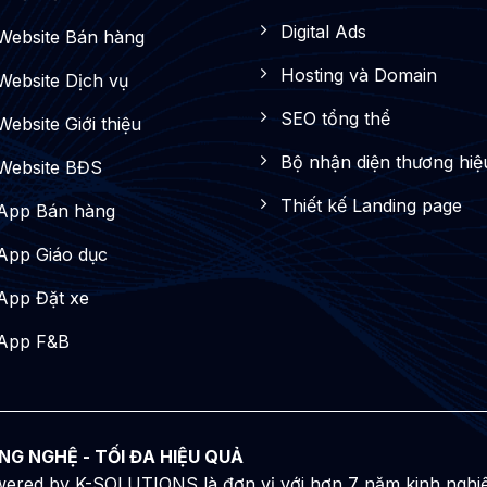
Digital Ads
 Website Bán hàng
Hosting và Domain
 Website Dịch vụ
SEO tổng thể
Website Giới thiệu
Bộ nhận diện thương hiệ
 Website BĐS
Thiết kế Landing page
 App Bán hàng
 App Giáo dục
 App Đặt xe
 App F&B
NG NGHỆ - TỐI ĐA HIỆU QUẢ
ered by K-SOLUTIONS là đơn vị với hơn 7 năm kinh nghiệm