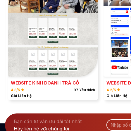
ĐẶT MẪU
XEM DEMO
WEBSITE KINH DOANH TRÀ CỔ
WEBSITE Đ
4.3/5 ★
97 Yêu thích
4.2/5 ★
Giá Liên Hệ
Giá Liên Hệ
Bạn cần tư vấn ưu đãi tốt nhất
Hãy liên hệ với chúng tôi