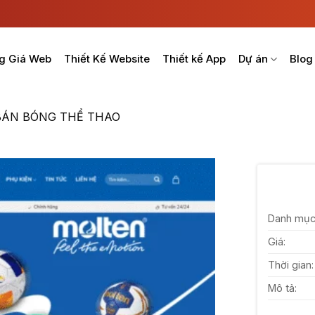
g Giá Web
Thiết Kế Website
Thiết kế App
Dự án
Blog
BÁN BÓNG THỂ THAO
Danh mục
Giá:
Thời gian:
Mô tả: