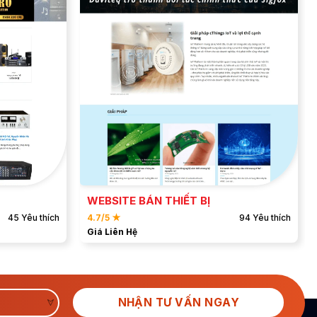
ĐẶT MẪU
XEM DEMO
WEBSITE BÁN THIẾT BỊ
45 Yêu thích
4.7/5 ★
94 Yêu thích
Giá Liên Hệ