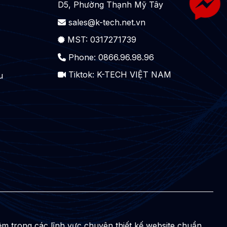
D5, Phường Thạnh Mỹ Tây
sales@k-tech.net.vn
MST: 0317271739
Phone: 0866.96.98.96
Tiktok:
K-TECH VIỆT NAM
u
 trong các lĩnh vực chuyên thiết kế website chuẩn