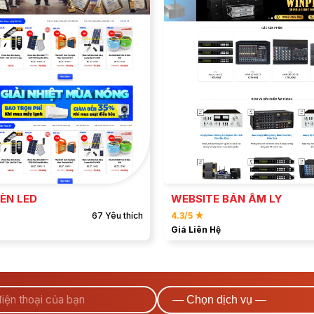
ĐẶT MẪU
ĐẶT MẪU
XEM DEMO
XEM DEMO
ÈN LED
WEBSITE BÁN ÂM LY
67 Yêu thích
4.3/5 ★
Giá Liên Hệ